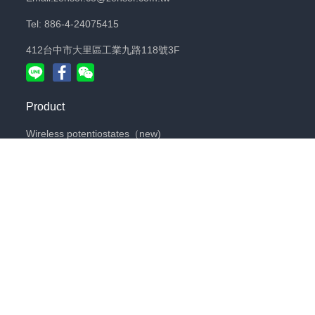
Tel: 886-4-24075415
412台中市大里區工業九路118號3F
Product
Wireless potentiostates（new)
Potentiostates
Screen printed electrodes
All Products
想要收到更多關於電化學工作的靈感嗎？
想要把研究成果變成產品嗎？
訂閱我們的電子報