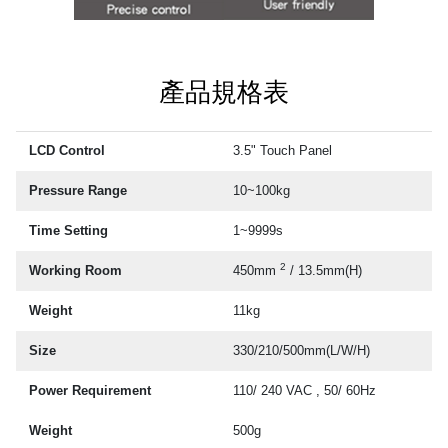
產品規格表
LCD Control
3.5" Touch Panel
Pressure Range
10~100kg
Time Setting
1~9999s
2
Working Room
450mm
/ 13.5mm(H)
Weight
11kg
Size
330/210/500mm(L/W/H)
Power Requirement
110/ 240 VAC , 50/ 60Hz
Weight
500g